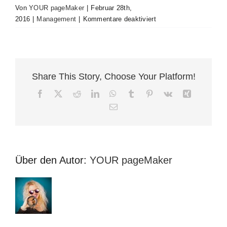
Von
YOUR pageMaker
|
Februar 28th,
für
2016
|
Management
|
Kommentare deaktiviert
What
is
included
with
my
Share This Story, Choose Your Platform!
purchase
Facebook
X
Reddit
LinkedIn
WhatsApp
Tumblr
Pinterest
Vk
Xing
of
E-
Avada?
Mail
Über den Autor:
YOUR pageMaker