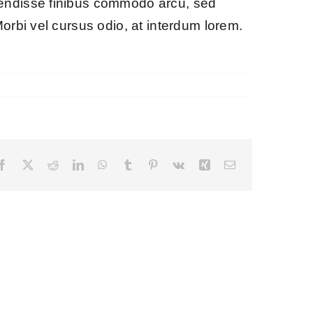
pendisse finibus commodo arcu, sed
orbi vel cursus odio, at interdum lorem.
Facebook
X
Reddit
LinkedIn
WhatsApp
Tumblr
Pinterest
Vk
Xing
E-
Mail