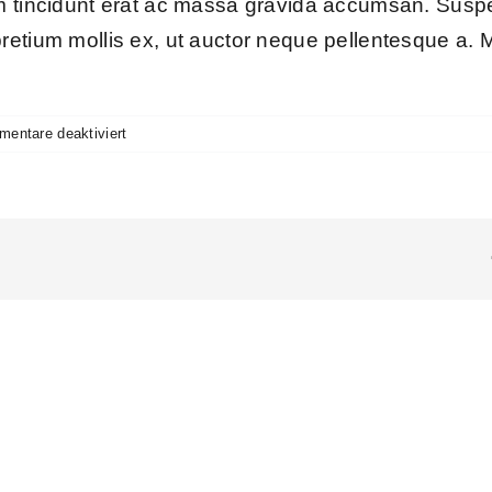
um tincidunt erat ac massa gravida accumsan. Sus
retium mollis ex, ut auctor neque pellentesque a. M
für
entare deaktiviert
Why
should
I
trust
Avada?