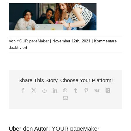
Kontakt
Impressum
Von
YOUR pageMaker
|
November 12th, 2021
|
Kommentare
für
deaktiviert
Group
of
people
having
fun
Share This Story, Choose Your Platform!
Facebook
X
Reddit
LinkedIn
WhatsApp
Tumblr
Pinterest
Vk
Xing
E-
Mail
Über den Autor:
YOUR pageMaker