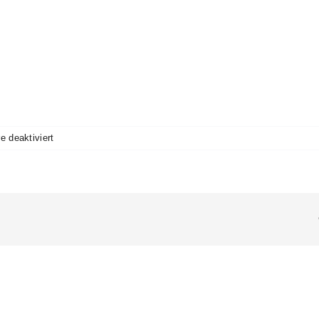
für
 deaktiviert
Business
woman