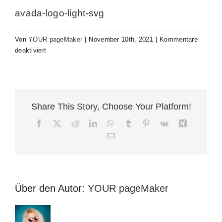
Kontakt
avada-logo-light-svg
Impressum
Von
YOUR pageMaker
|
November 10th, 2021
|
Kommentare
für
deaktiviert
avada-
logo-
light-
svg
Share This Story, Choose Your Platform!
Facebook
X
Reddit
LinkedIn
WhatsApp
Tumblr
Pinterest
Vk
Xing
E-
Mail
Über den Autor:
YOUR pageMaker