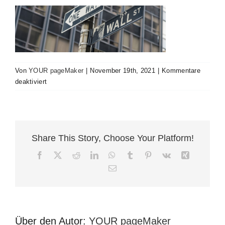
Kontakt
Impressum
Von
YOUR pageMaker
|
November 19th, 2021
|
Kommentare
für
deaktiviert
Street
signs
Share This Story, Choose Your Platform!
Facebook
X
Reddit
LinkedIn
WhatsApp
Tumblr
Pinterest
Vk
Xing
E-
Mail
Über den Autor:
YOUR pageMaker