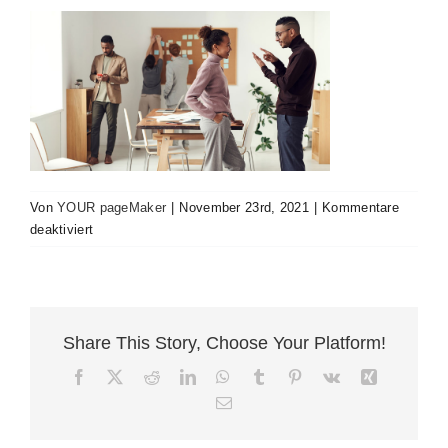
Kontakt
Impressum
Von
YOUR pageMaker
|
November 23rd, 2021
|
Kommentare
für
deaktiviert
People
working
Share This Story, Choose Your Platform!
Facebook
X
Reddit
LinkedIn
WhatsApp
Tumblr
Pinterest
Vk
Xing
E-
Mail