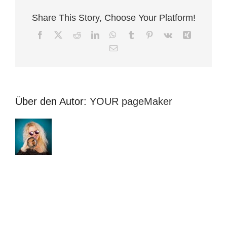
Share This Story, Choose Your Platform!
Facebook
X
Reddit
LinkedIn
WhatsApp
Tumblr
Pinterest
Vk
Xing
E-
Mail
Über den Autor:
YOUR pageMaker