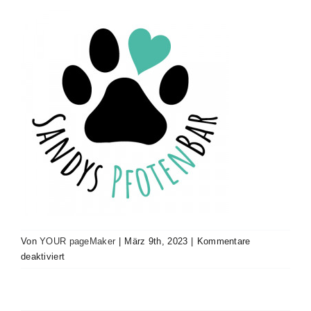
Kontakt
Impressum
Von
YOUR pageMaker
|
März 9th, 2023
|
Kommentare
für
deaktiviert
Logo_Sandys-
Pfotenbar_500